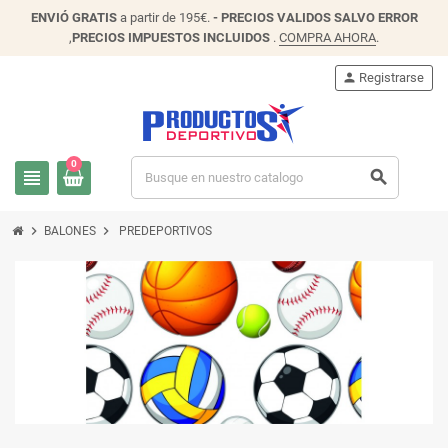
ENVIÓ
GRATIS
a partir de 195€.
- PRECIOS VALIDOS SALVO ERROR
,
PRECIOS IMPUESTOS INCLUIDOS
.
COMPRA AHORA
.
person
Registrarse
0
view_headline
search
chevron_right
chevron_right
BALONES
PREDEPORTIVOS