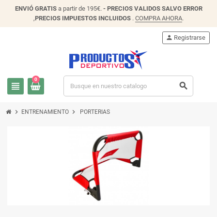
ENVIÓ
GRATIS
a partir de 195€.
- PRECIOS VALIDOS SALVO ERROR
,
PRECIOS IMPUESTOS INCLUIDOS
.
COMPRA AHORA
.
person
Registrarse
0
view_headline
search
chevron_right
chevron_right
ENTRENAMIENTO
PORTERIAS