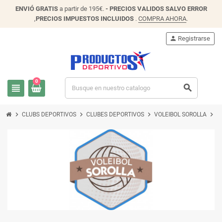
ENVIÓ
GRATIS
a partir de 195€.
- PRECIOS VALIDOS SALVO ERROR
,
PRECIOS IMPUESTOS INCLUIDOS
.
COMPRA AHORA
.
person
Registrarse
0
view_headline
search
chevron_right
chevron_right
chevron_right
chevron_right
CLUBS DEPORTIVOS
CLUBES DEPORTIVOS
VOLEIBOL SOROLLA
P