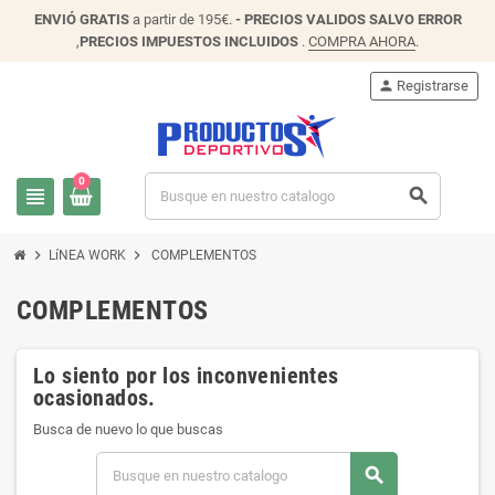
ENVIÓ
GRATIS
a partir de 195€.
- PRECIOS VALIDOS SALVO ERROR
,
PRECIOS IMPUESTOS INCLUIDOS
.
COMPRA AHORA
.
person
Registrarse
0
view_headline
search
chevron_right
chevron_right
LíNEA WORK
COMPLEMENTOS
COMPLEMENTOS
Lo siento por los inconvenientes
ocasionados.
Busca de nuevo lo que buscas
search