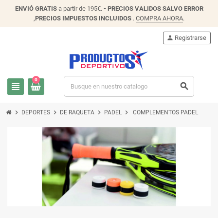
ENVIÓ
GRATIS
a partir de 195€.
- PRECIOS VALIDOS SALVO ERROR
,
PRECIOS IMPUESTOS INCLUIDOS
.
COMPRA AHORA
.
person
Registrarse
0
view_headline
search
chevron_right
chevron_right
chevron_right
chevron_right
DEPORTES
DE RAQUETA
PADEL
COMPLEMENTOS PADEL