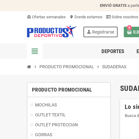
ENVIÓ
GRATIS
a parti
Ofertas semanales
Donde estamos
Sobre nosotros
card_giftcard
location_on
0
person
Registrarse
0,
view_headline
DEPORTES
chevron_right
PRODUCTO PROMOCIONAL
chevron_right
SUDADERAS
SUDA
PRODUCTO PROMOCIONAL
MOCHILAS
Lo si
OUTLET TEXTIL
Busca d
OUTLET PROTECCIóN
GORRAS