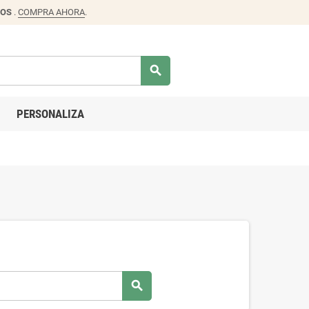
DOS
.
COMPRA AHORA
.
search
PERSONALIZA
search