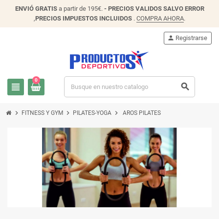
ENVIÓ
GRATIS
a partir de 195€.
- PRECIOS VALIDOS SALVO ERROR
,
PRECIOS IMPUESTOS INCLUIDOS
.
COMPRA AHORA
.
person
Registrarse
0
view_headline
search
chevron_right
chevron_right
chevron_right
FITNESS Y GYM
PILATES-YOGA
AROS PILATES