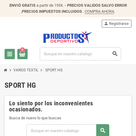
ENVIÓ
GRATIS
a partir de 195€.
- PRECIOS VALIDOS SALVO ERROR
,
PRECIOS IMPUESTOS INCLUIDOS
.
COMPRA AHORA
.
person
Registrarse
0
view_headline
search
chevron_right
chevron_right
VARIOS TEXTIL
SPORT HG
SPORT HG
Lo siento por los inconvenientes
ocasionados.
Busca de nuevo lo que buscas
search