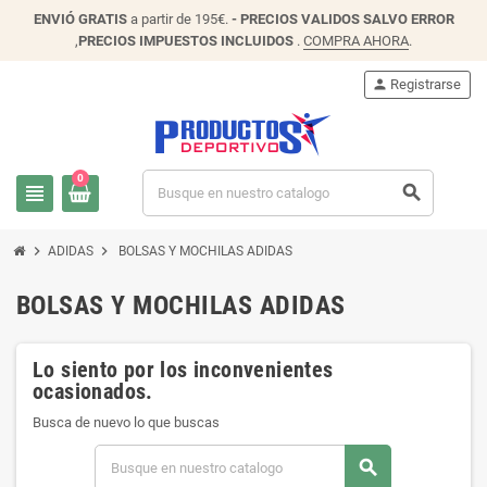
ENVIÓ
GRATIS
a partir de 195€.
- PRECIOS VALIDOS SALVO ERROR
,
PRECIOS IMPUESTOS INCLUIDOS
.
COMPRA AHORA
.
person
Registrarse
0
view_headline
search
chevron_right
chevron_right
ADIDAS
BOLSAS Y MOCHILAS ADIDAS
BOLSAS Y MOCHILAS ADIDAS
Lo siento por los inconvenientes
ocasionados.
Busca de nuevo lo que buscas
search