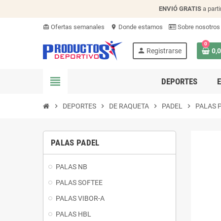
ENVIÓ
GRATIS
a parti
Ofertas semanales
Donde estamos
Sobre nosotros
card_giftcard
location_on
0
person
Registrarse
0,
view_headline
DEPORTES
chevron_right
DEPORTES
chevron_right
DE RAQUETA
chevron_right
PADEL
chevron_right
PALAS 
PALAS PADEL
PALAS NB
PALAS SOFTEE
PALAS VIBOR-A
PALAS HBL