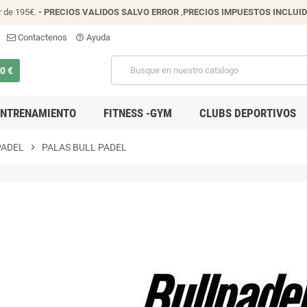
r de 195€.
- PRECIOS VALIDOS SALVO ERROR
,
PRECIOS IMPUESTOS INCLUI
Contactenos
Ayuda
help_outline
00 €
ENTRENAMIENTO
FITNESS -GYM
CLUBS DEPORTIVOS
PADEL
chevron_right
PALAS BULL PADEL