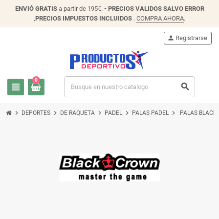
ENVIÓ
GRATIS
a partir de 195€.
- PRECIOS VALIDOS SALVO ERROR
,
PRECIOS IMPUESTOS INCLUIDOS
.
COMPRA AHORA
.
person
Registrarse
0
view_headline
search
chevron_right
chevron_right
chevron_right
chevron_right
chevron_right
DEPORTES
DE RAQUETA
PADEL
PALAS PADEL
PALAS BLACK