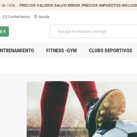
r de 195€.
- PRECIOS VALIDOS SALVO ERROR
,
PRECIOS IMPUESTOS INCLUI
Contactenos
Ayuda
help_outline
00 €
ENTRENAMIENTO
FITNESS -GYM
CLUBS DEPORTIVOS
L