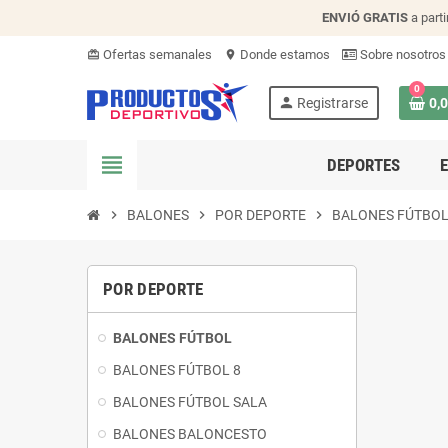
ENVIÓ
GRATIS
a parti
Ofertas semanales
Donde estamos
Sobre nosotros
card_giftcard
location_on
0
person
Registrarse
0,
view_headline
DEPORTES
chevron_right
BALONES
chevron_right
POR DEPORTE
chevron_right
BALONES FÚTBO
POR DEPORTE
BALONES FÚTBOL
BALONES FÚTBOL 8
BALONES FÚTBOL SALA
BALONES BALONCESTO