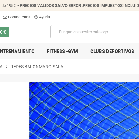
r de 195€.
- PRECIOS VALIDOS SALVO ERROR
,
PRECIOS IMPUESTOS INCLUI
Contactenos
Ayuda
help_outline
00 €
ENTRENAMIENTO
FITNESS -GYM
CLUBS DEPORTIVOS
A
chevron_right
REDES BALONMANO-SALA