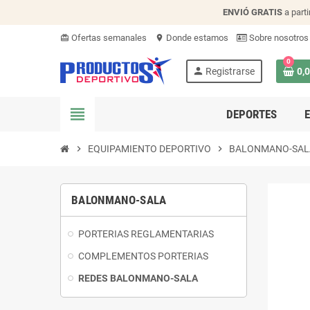
ENVIÓ
GRATIS
a parti
Ofertas semanales
Donde estamos
Sobre nosotros
card_giftcard
location_on
0
person
Registrarse
0,
view_headline
DEPORTES
chevron_right
EQUIPAMIENTO DEPORTIVO
chevron_right
BALONMANO-SAL
BALONMANO-SALA
PORTERIAS REGLAMENTARIAS
COMPLEMENTOS PORTERIAS
REDES BALONMANO-SALA