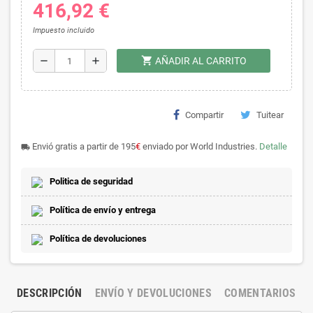
416,92 €
Impuesto incluido
shopping_cart
remove
add
AÑADIR AL CARRITO
Compartir
Tuitear
Envió gratis a partir de 195
€
enviado por World Industries.
Detalle
local_shipping
Politica de seguridad
Política de envío y entrega
Política de devoluciones
DESCRIPCIÓN
ENVÍO Y DEVOLUCIONES
COMENTARIOS