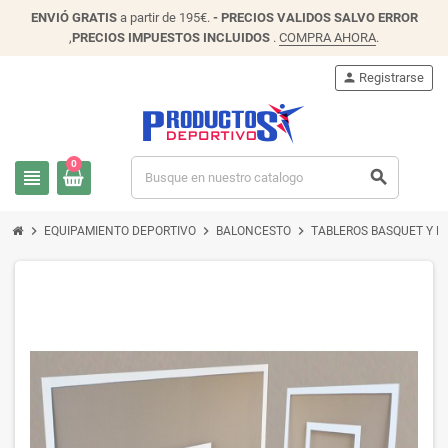
ENVIÓ
GRATIS
a partir de 195€.
- PRECIOS VALIDOS SALVO ERROR
,
PRECIOS IMPUESTOS INCLUIDOS
.
COMPRA AHORA
.
person
Registrarse
0
view_headline
search
chevron_right
chevron_right
chevron_right
EQUIPAMIENTO DEPORTIVO
BALONCESTO
TABLEROS BASQUET Y M