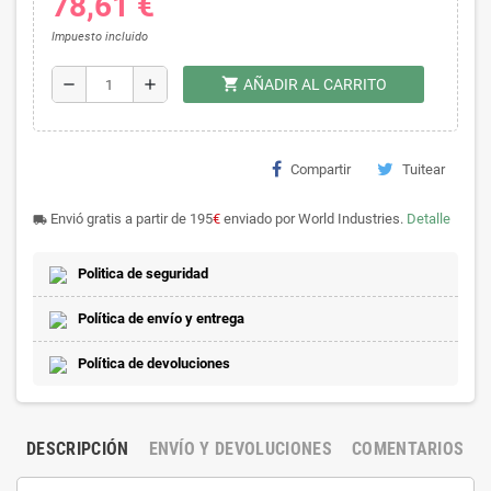
78,61 €
Impuesto incluido
shopping_cart
remove
add
AÑADIR AL CARRITO
Compartir
Tuitear
Envió gratis a partir de 195
€
enviado por World Industries.
Detalle
local_shipping
Politica de seguridad
Política de envío y entrega
Política de devoluciones
DESCRIPCIÓN
ENVÍO Y DEVOLUCIONES
COMENTARIOS