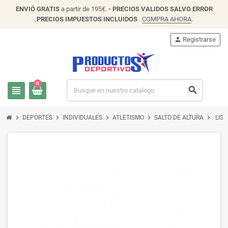
ENVIÓ
GRATIS
a partir de 195€.
- PRECIOS VALIDOS SALVO ERROR
,
PRECIOS IMPUESTOS INCLUIDOS
.
COMPRA AHORA
.
person
Registrarse
0
view_headline
search
chevron_right
chevron_right
chevron_right
chevron_right
chevron_right
DEPORTES
INDIVIDUALES
ATLETISMO
SALTO DE ALTURA
LIS