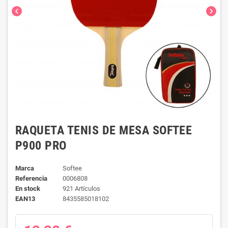
chevron_left
chevron_right
RAQUETA TENIS DE MESA SOFTEE
P900 PRO
Marca
Softee
Referencia
0006808
En stock
921 Artículos
EAN13
8435585018102