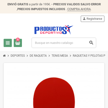
ENVIÓ
GRATIS
a partir de 195€.
- PRECIOS VALIDOS SALVO ERROR
,
PRECIOS IMPUESTOS INCLUIDOS
.
COMPRA AHORA
.
person
Registrarse
0
view_headline
search
chevron_right
chevron_right
chevron_right
chevron_right
DEPORTES
DE RAQUETA
TENIS MESA
RAQUETAS Y PELOTAS PI