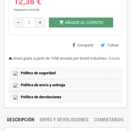
12,38 €
Impuesto incluido
shopping_cart
remove
add
AÑADIR AL CARRITO
Compartir
Tuitear
Envió gratis a partir de 195
€
enviado por World Industries.
Detalle
local_shipping
Politica de seguridad
Política de envío y entrega
Política de devoluciones
DESCRIPCIÓN
ENVÍO Y DEVOLUCIONES
COMENTARIOS