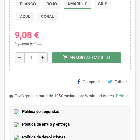
BLANCO
ROJO
AMARILLO
GRIS
AZUL
CORAL
9,08 €
Impuesto incluido
shopping_cart
remove
add
AÑADIR AL CARRITO
Compartir
Tuitear
Envió gratis a partir de 195
€
enviado por World Industries.
Detalle
local_shipping
Politica de seguridad
Política de envío y entrega
Política de devoluciones