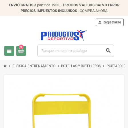
ENVIÓ
GRATIS
a partir de 195€.
- PRECIOS VALIDOS SALVO ERROR
,
PRECIOS IMPUESTOS INCLUIDOS
.
COMPRA AHORA
.
person
Registrarse
0
view_headline
search
chevron_right
chevron_right
chevron_right
E. FÍSICA-ENTRENAMIENTO
BOTELLAS Y BOTELLEROS
PORTABOLEL