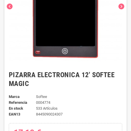
chevron_left
chevron_right
PIZARRA ELECTRONICA 12' SOFTEE
MAGIC
Marca
Softee
Referencia
0004774
En stock
533 Artículos
EAN13
8445090024307