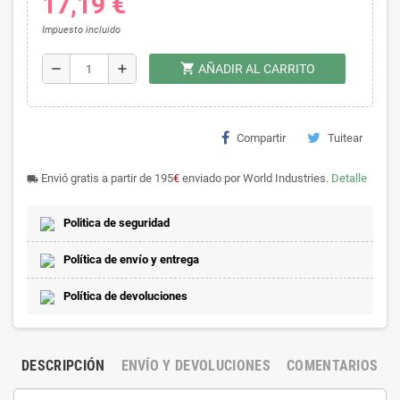
17,19 €
Impuesto incluido
shopping_cart
remove
add
AÑADIR AL CARRITO
Compartir
Tuitear
Envió gratis a partir de 195
€
enviado por World Industries.
Detalle
local_shipping
Politica de seguridad
Política de envío y entrega
Política de devoluciones
DESCRIPCIÓN
ENVÍO Y DEVOLUCIONES
COMENTARIOS