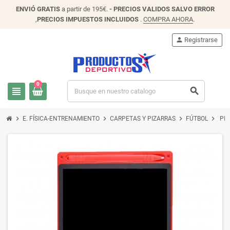
ENVIÓ
GRATIS
a partir de 195€.
- PRECIOS VALIDOS SALVO ERROR
,
PRECIOS IMPUESTOS INCLUIDOS
.
COMPRA AHORA
.
person
Registrarse
0
view_headline
search
chevron_right
chevron_right
chevron_right
chevron_right
E. FÍSICA-ENTRENAMIENTO
CARPETAS Y PIZARRAS
FÚTBOL
PIZ