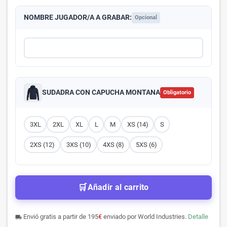
NOMBRE JUGADOR/A A GRABAR:
Opcional
SUDADRA CON CAPUCHA MONTANA
Obligatorio
3XL
2XL
XL
L
M
XS (14)
S
2XS (12)
3XS (10)
4XS (8)
5XS (6)
🛒
Añadir al carrito
Envió gratis a partir de 195
€
enviado por World Industries.
Detalle
local_shipping