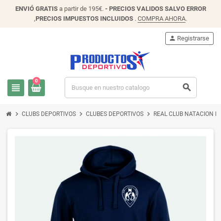
ENVIÓ
GRATIS
a partir de 195€.
- PRECIOS VALIDOS SALVO ERROR
,
PRECIOS IMPUESTOS INCLUIDOS
.
COMPRA AHORA
.
person
Registrarse
0
view_headline
search
chevron_right
chevron_right
chevron_right
CLUBS DEPORTIVOS
CLUBES DEPORTIVOS
REAL CLUB NATACION D