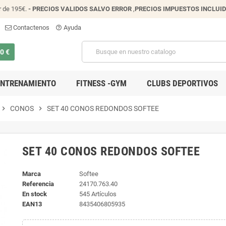
r de 195€.
- PRECIOS VALIDOS SALVO ERROR
,
PRECIOS IMPUESTOS INCLUI
Contactenos
Ayuda
help_outline
00 €
ENTRENAMIENTO
FITNESS -GYM
CLUBS DEPORTIVOS
chevron_right
CONOS
chevron_right
SET 40 CONOS REDONDOS SOFTEE
SET 40 CONOS REDONDOS SOFTEE
Marca
Softee
Referencia
24170.763.40
En stock
545 Artículos
EAN13
8435406805935