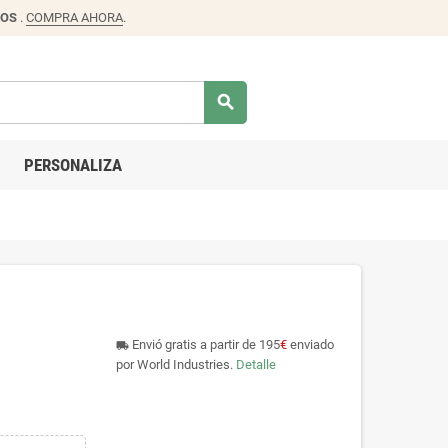
DOS
.
COMPRA AHORA
.
search
PERSONALIZA
Envió gratis a partir de 195
€
enviado
local_shipping
por World Industries.
Detalle