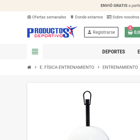
ENVIÓ
GRATIS
a parti
Ofertas semanales
Donde estamos
Sobre nosotros
card_giftcard
location_on
0
person
Registrarse
0,
view_headline
DEPORTES
chevron_right
E. FÍSICA-ENTRENAMIENTO
chevron_right
ENTRENAMIENTO