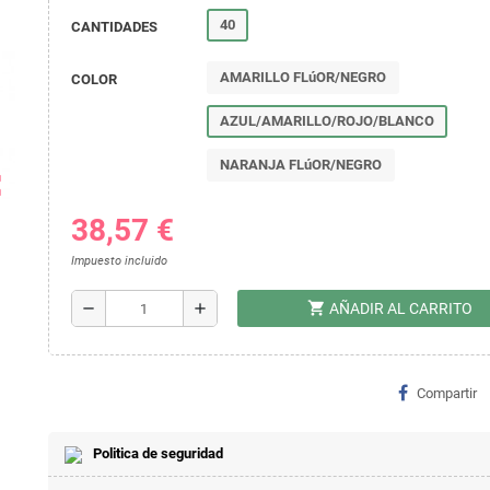
40
CANTIDADES
AMARILLO FLúOR/NEGRO
COLOR
AZUL/AMARILLO/ROJO/BLANCO
NARANJA FLúOR/NEGRO
ap
38,57 €
Impuesto incluido
shopping_cart
remove
add
AÑADIR AL CARRITO
Compartir
Politica de seguridad