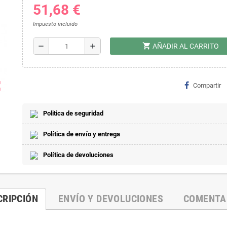
51,68 €
Impuesto incluido
shopping_cart
remove
add
AÑADIR AL CARRITO
ap
Compartir
Politica de seguridad
Política de envío y entrega
Política de devoluciones
CRIPCIÓN
ENVÍO Y DEVOLUCIONES
COMENTA