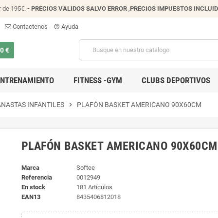
r de 195€.
- PRECIOS VALIDOS SALVO ERROR
,
PRECIOS IMPUESTOS INCLUI
Contactenos
Ayuda
help_outline
00 €
ENTRENAMIENTO
FITNESS -GYM
CLUBS DEPORTIVOS
NASTAS INFANTILES
chevron_right
PLAFÓN BASKET AMERICANO 90X60CM
PLAFÓN BASKET AMERICANO 90X60CM
Marca
Softee
Referencia
0012949
En stock
181 Artículos
EAN13
8435406812018