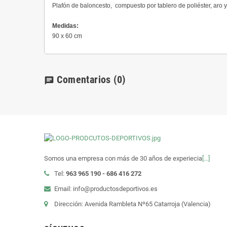
Plafón de baloncesto, compuesto por tablero de poliéster, aro y
Medidas:
90 x 60 cm
Comentarios
(0)
chat
Somos una empresa con más de 30 años de experiecia
[...]
Tel:
963 965 190 - 686 416 272
Email: info@productosdeportivos.es
Dirección: Avenida Rambleta Nº65 Catarroja (Valencia)