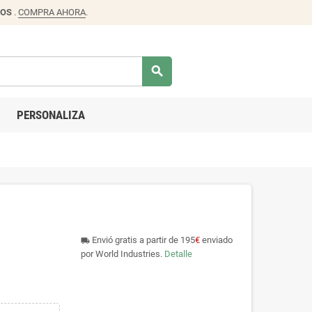
DOS
.
COMPRA AHORA
.
search
PERSONALIZA
Envió gratis a partir de 195
€
enviado
local_shipping
por World Industries.
Detalle