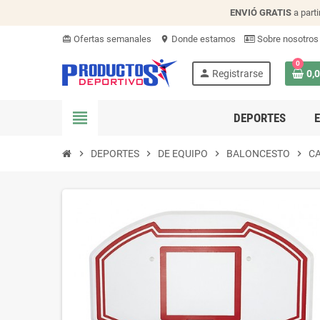
ENVIÓ
GRATIS
a parti
Ofertas semanales
Donde estamos
Sobre nosotros
card_giftcard
location_on
0
person
Registrarse
0,
view_headline
DEPORTES
chevron_right
DEPORTES
chevron_right
DE EQUIPO
chevron_right
BALONCESTO
chevron_right
CA