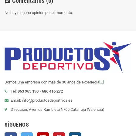
Comentarios
(0)
chat
No hay ninguna opinión por el momento.
Somos una empresa con más de 30 años de experiecia
[...]
Tel:
963 965 190 - 686 416 272
Email: info@productosdeportivos.es
Dirección: Avenida Rambleta Nº65 Catarroja (Valencia)
SÍGUENOS
Facebook
Twitter
YouTube
Pinterest
Instagram