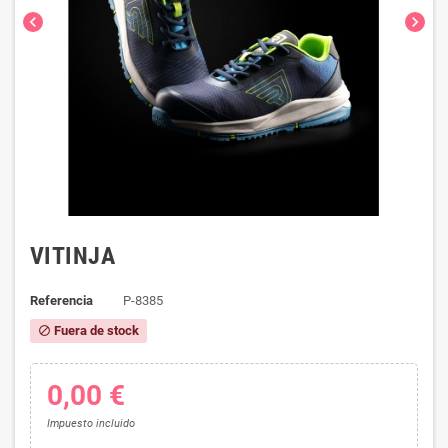
chevron_left
chevron_right
VITINJA
Referencia
P-8385
Fuera de stock
block
0,00 €
Impuesto incluido