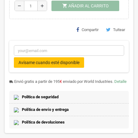
shopping_cart
remove
add
AÑADIR AL CARRITO
Compartir
Tuitear
Avísame cuando esté disponible
Envió gratis a partir de 195
€
enviado por World Industries.
Detalle
local_shipping
Politica de seguridad
Política de envío y entrega
Política de devoluciones