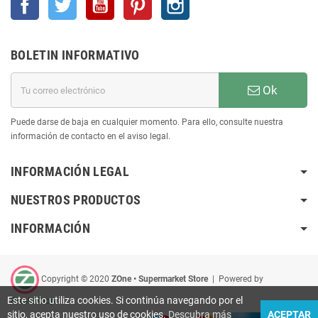
BOLETIN INFORMATIVO
Ok
Puede darse de baja en cualquier momento. Para ello, consulte nuestra
información de contacto en el aviso legal.
INFORMACIÓN LEGAL
NUESTROS PRODUCTOS
INFORMACIÓN
Copyright © 2020
ZOne • Supermarket Store
| Powered by
Este sitio utiliza cookies. Si continúa navegando por el
PrestaShop
sitio, acepta nuestro uso de cookies.
Descubra más
ACEPTAR