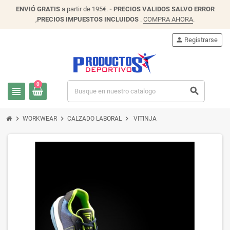
ENVIÓ
GRATIS
a partir de 195€.
- PRECIOS VALIDOS SALVO ERROR
,
PRECIOS IMPUESTOS INCLUIDOS
.
COMPRA AHORA
.
person
Registrarse
0
view_headline
search
chevron_right
chevron_right
chevron_right
WORKWEAR
CALZADO LABORAL
VITINJA