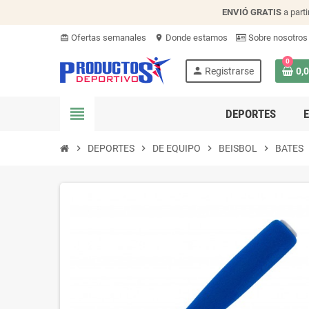
ENVIÓ
GRATIS
a parti
Ofertas semanales
Donde estamos
Sobre nosotros
card_giftcard
location_on
0
person
Registrarse
0,
view_headline
DEPORTES
chevron_right
DEPORTES
chevron_right
DE EQUIPO
chevron_right
BEISBOL
chevron_right
BATES
ch