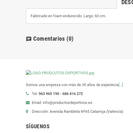
DES
Fabricado en foam endurecido. Largo: 60 cm.
Comentarios
(0)
chat
Somos una empresa con más de 30 años de experiecia
[...]
Tel:
963 965 190 - 686 416 272
Email: info@productosdeportivos.es
Dirección: Avenida Rambleta Nº65 Catarroja (Valencia)
SÍGUENOS