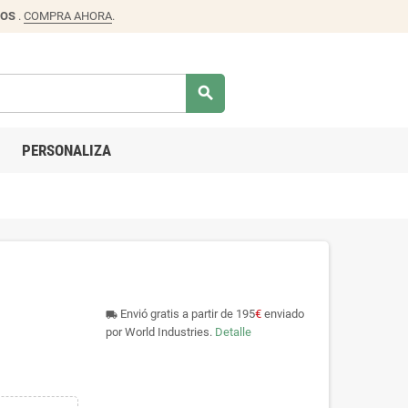
DOS
.
COMPRA AHORA
.
search
PERSONALIZA
Envió gratis a partir de 195
€
enviado
local_shipping
por World Industries.
Detalle