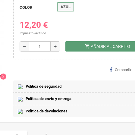
AZUL
COLOR
12,20 €
Impuesto incluido
shopping_cart
remove
add
AÑADIR AL CARRITO
ap
Compartir
chevron_right
Politica de seguridad
Política de envío y entrega
Política de devoluciones