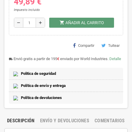
49,89 €
Impuesto incluido
shopping_cart
remove
add
AÑADIR AL CARRITO
Compartir
Tuitear
Envió gratis a partir de 195
€
enviado por World Industries.
Detalle
local_shipping
Politica de seguridad
Política de envío y entrega
Política de devoluciones
DESCRIPCIÓN
ENVÍO Y DEVOLUCIONES
COMENTARIOS