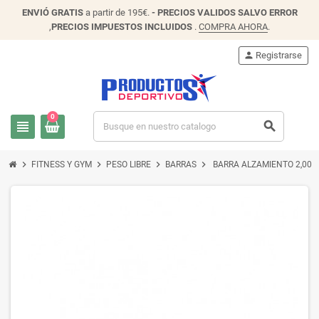
ENVIÓ
GRATIS
a partir de 195€.
- PRECIOS VALIDOS SALVO ERROR
,
PRECIOS IMPUESTOS INCLUIDOS
.
COMPRA AHORA
.
person
Registrarse
0
view_headline
search
chevron_right
chevron_right
chevron_right
chevron_right
FITNESS Y GYM
PESO LIBRE
BARRAS
BARRA ALZAMIENTO 2,00 