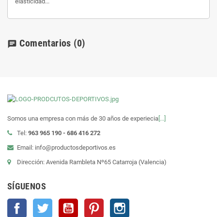
elasticidad...
Comentarios
(0)
chat
Somos una empresa con más de 30 años de experiecia
[...]
Tel:
963 965 190 - 686 416 272
Email: info@productosdeportivos.es
Dirección: Avenida Rambleta Nº65 Catarroja (Valencia)
SÍGUENOS
Facebook
Twitter
YouTube
Pinterest
Instagram