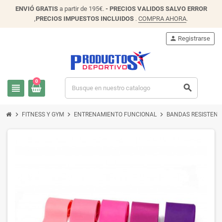
ENVIÓ
GRATIS
a partir de 195€.
- PRECIOS VALIDOS SALVO ERROR
,
PRECIOS IMPUESTOS INCLUIDOS
.
COMPRA AHORA
.
person
Registrarse
0
view_headline
search
chevron_right
chevron_right
chevron_right
FITNESS Y GYM
ENTRENAMIENTO FUNCIONAL
BANDAS RESISTENC