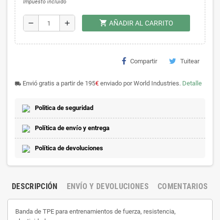
Impuesto incluido
shopping_cart
remove
add
AÑADIR AL CARRITO
Compartir
Tuitear
Envió gratis a partir de 195
€
enviado por World Industries.
Detalle
local_shipping
Politica de seguridad
Política de envío y entrega
Política de devoluciones
DESCRIPCIÓN
ENVÍO Y DEVOLUCIONES
COMENTARIOS
Banda de TPE para entrenamientos de fuerza, resistencia,