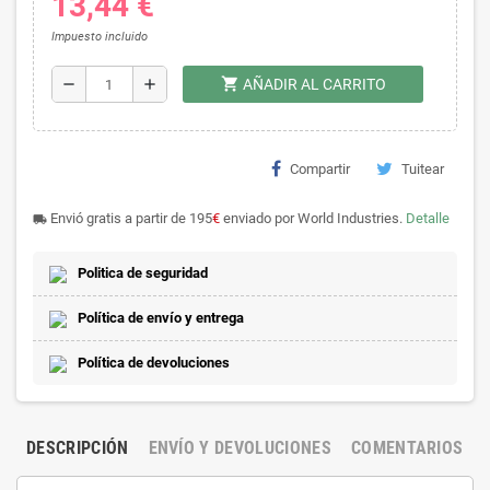
13,44 €
Impuesto incluido
shopping_cart
remove
add
AÑADIR AL CARRITO
Compartir
Tuitear
Envió gratis a partir de 195
€
enviado por World Industries.
Detalle
local_shipping
Politica de seguridad
Política de envío y entrega
Política de devoluciones
DESCRIPCIÓN
ENVÍO Y DEVOLUCIONES
COMENTARIOS