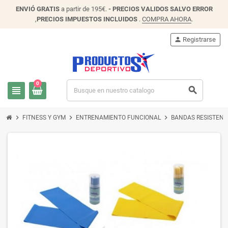
ENVIÓ
GRATIS
a partir de 195€.
- PRECIOS VALIDOS SALVO ERROR
,
PRECIOS IMPUESTOS INCLUIDOS
.
COMPRA AHORA
.
person
Registrarse
0
view_headline
search
chevron_right
chevron_right
chevron_right
FITNESS Y GYM
ENTRENAMIENTO FUNCIONAL
BANDAS RESISTENC