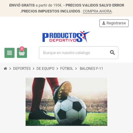
ENVIÓ
GRATIS
a partir de 195€.
- PRECIOS VALIDOS SALVO ERROR
,
PRECIOS IMPUESTOS INCLUIDOS
.
COMPRA AHORA
.
person
Registrarse
0
view_headline
search
chevron_right
chevron_right
chevron_right
chevron_right
DEPORTES
DE EQUIPO
FÚTBOL
BALONES F-11