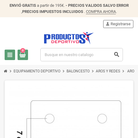
ENVIÓ
GRATIS
a partir de 195€.
- PRECIOS VALIDOS SALVO ERROR
,
PRECIOS IMPUESTOS INCLUIDOS
.
COMPRA AHORA
.
person
Registrarse
0
view_headline
search
chevron_right
chevron_right
chevron_right
chevron_right
EQUIPAMIENTO DEPORTIVO
BALONCESTO
AROS Y REDES
ARO M