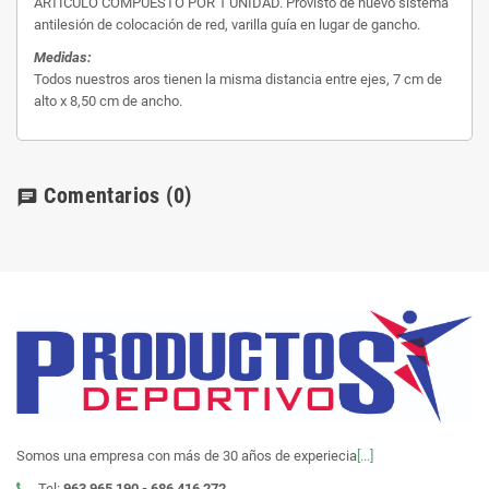
ARTICULO COMPUESTO POR 1 UNIDAD. Provisto de nuevo sistema
antilesión de colocación de red, varilla guía en lugar de gancho.
Medidas:
Todos nuestros aros tienen la misma distancia entre ejes, 7 cm de
alto x 8,50 cm de ancho.
Comentarios
(0)
chat
Somos una empresa con más de 30 años de experiecia
[...]
Tel:
963 965 190 - 686 416 272