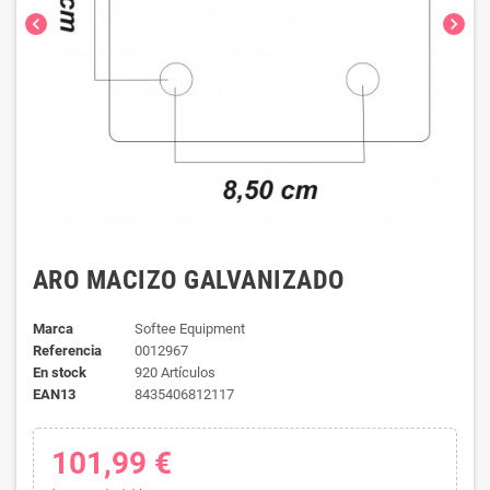
chevron_left
chevron_right
ARO MACIZO GALVANIZADO
Marca
Softee Equipment
Referencia
0012967
En stock
920 Artículos
EAN13
8435406812117
101,99 €