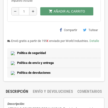
Impuesto incluido
shopping_cart
remove
add
AÑADIR AL CARRITO
Compartir
Tuitear
Envió gratis a partir de 195
€
enviado por World Industries.
Detalle
local_shipping
Politica de seguridad
Política de envío y entrega
Política de devoluciones
DESCRIPCIÓN
ENVÍO Y DEVOLUCIONES
COMENTARIOS
Descripción: