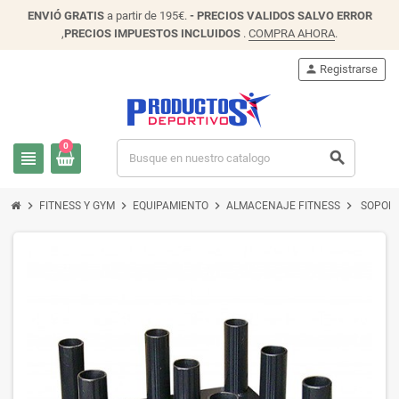
ENVIÓ
GRATIS
a partir de 195€.
- PRECIOS VALIDOS SALVO ERROR
,
PRECIOS IMPUESTOS INCLUIDOS
.
COMPRA AHORA
.
person
Registrarse
0
view_headline
search
chevron_right
chevron_right
chevron_right
chevron_right
FITNESS Y GYM
EQUIPAMIENTO
ALMACENAJE FITNESS
SOPORT