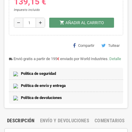
139,15 €
Impuesto incluido
shopping_cart
remove
add
AÑADIR AL CARRITO
Compartir
Tuitear
Envió gratis a partir de 195
€
enviado por World Industries.
Detalle
local_shipping
Politica de seguridad
Política de envío y entrega
Política de devoluciones
DESCRIPCIÓN
ENVÍO Y DEVOLUCIONES
COMENTARIOS