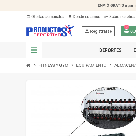
ENVIÓ
GRATIS
a parti
Ofertas semanales
Donde estamos
Sobre nosotros
card_giftcard
location_on
0
person
Registrarse
0,
view_headline
DEPORTES
chevron_right
FITNESS Y GYM
chevron_right
EQUIPAMIENTO
chevron_right
ALMACENA