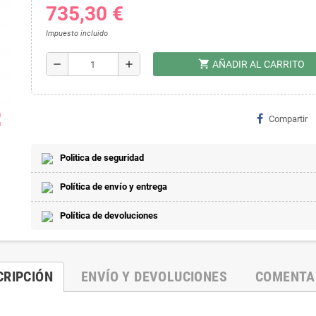
735,30 €
Impuesto incluido
shopping_cart
remove
add
AÑADIR AL CARRITO
ap
Compartir
Politica de seguridad
Política de envío y entrega
Política de devoluciones
CRIPCIÓN
ENVÍO Y DEVOLUCIONES
COMENTA