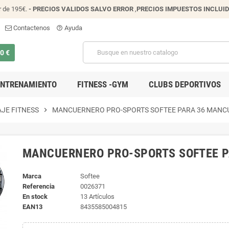
r de 195€.
- PRECIOS VALIDOS SALVO ERROR
,
PRECIOS IMPUESTOS INCLUI
Contactenos
Ayuda
help_outline
00 €
ENTRENAMIENTO
FITNESS -GYM
CLUBS DEPORTIVOS
JE FITNESS
chevron_right
MANCUERNERO PRO-SPORTS SOFTEE PARA 36 MANC
MANCUERNERO PRO-SPORTS SOFTEE 
Marca
Softee
Referencia
0026371
En stock
13 Artículos
EAN13
8435585004815