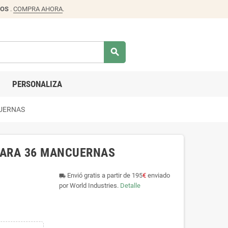
DOS
.
COMPRA AHORA
.
search
PERSONALIZA
UERNAS
PARA 36 MANCUERNAS
Envió gratis a partir de 195
€
enviado
local_shipping
por World Industries.
Detalle