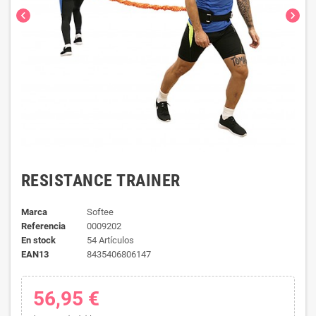
chevron_left
chevron_right
RESISTANCE TRAINER
Marca
Softee
Referencia
0009202
En stock
54 Artículos
EAN13
8435406806147
56,95 €