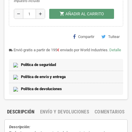
Impuesto incluido
shopping_cart
remove
add
AÑADIR AL CARRITO
Compartir
Tuitear
Envió gratis a partir de 195
€
enviado por World Industries.
Detalle
local_shipping
Politica de seguridad
Política de envío y entrega
Política de devoluciones
DESCRIPCIÓN
ENVÍO Y DEVOLUCIONES
COMENTARIOS
Descripción: