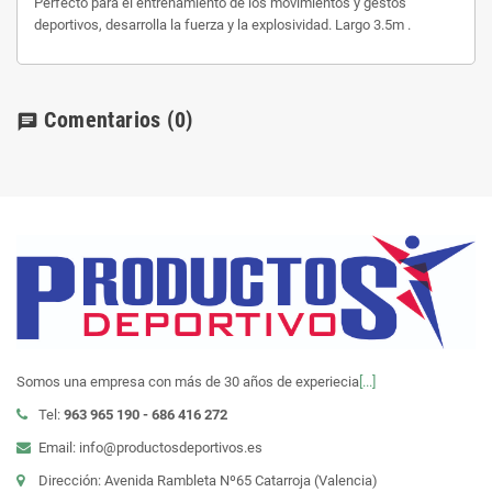
Perfecto para el entrenamiento de los movimientos y gestos
deportivos, desarrolla la fuerza y la explosividad. Largo 3.5m .
Comentarios
(0)
chat
Somos una empresa con más de 30 años de experiecia
[...]
Tel:
963 965 190 - 686 416 272
Email: info@productosdeportivos.es
Dirección: Avenida Rambleta Nº65 Catarroja (Valencia)