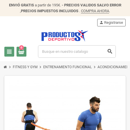
ENVIÓ
GRATIS
a partir de 195€.
- PRECIOS VALIDOS SALVO ERROR
,
PRECIOS IMPUESTOS INCLUIDOS
.
COMPRA AHORA
.
person
Registrarse
0
view_headline
search
chevron_right
chevron_right
chevron_right
FITNESS Y GYM
ENTRENAMIENTO FUNCIONAL
ACONDICIONAMIENT