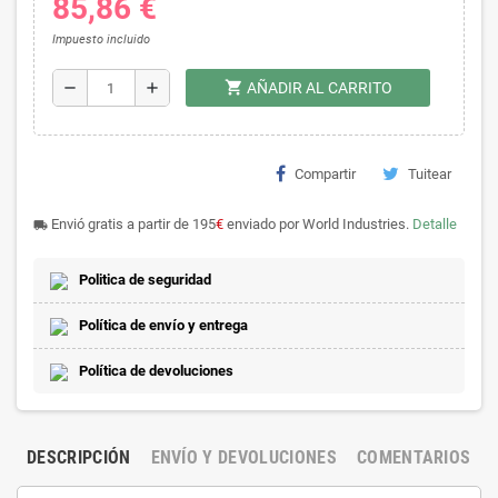
85,86 €
Impuesto incluido
shopping_cart
remove
add
AÑADIR AL CARRITO
Compartir
Tuitear
Envió gratis a partir de 195
€
enviado por World Industries.
Detalle
local_shipping
Politica de seguridad
Política de envío y entrega
Política de devoluciones
DESCRIPCIÓN
ENVÍO Y DEVOLUCIONES
COMENTARIOS