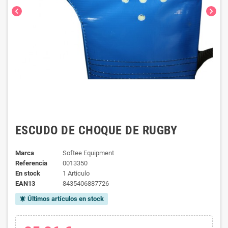
chevron_left
chevron_right
ESCUDO DE CHOQUE DE RUGBY
Marca
Softee Equipment
Referencia
0013350
En stock
1 Articulo
EAN13
8435406887726
Últimos artículos en stock
notifications_active