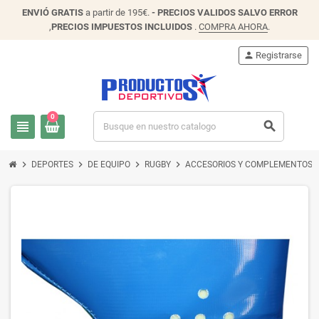
ENVIÓ
GRATIS
a partir de 195€.
- PRECIOS VALIDOS SALVO ERROR
,
PRECIOS IMPUESTOS INCLUIDOS
.
COMPRA AHORA
.
person
Registrarse
0
view_headline
search
chevron_right
chevron_right
chevron_right
chevron_right
chevr
DEPORTES
DE EQUIPO
RUGBY
ACCESORIOS Y COMPLEMENTOS