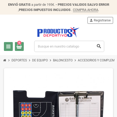
ENVIÓ
GRATIS
a partir de 195€.
- PRECIOS VALIDOS SALVO ERROR
,
PRECIOS IMPUESTOS INCLUIDOS
.
COMPRA AHORA
.
person
Registrarse
0
view_headline
search
chevron_right
chevron_right
chevron_right
chevron_right
DEPORTES
DE EQUIPO
BALONCESTO
ACCESORIOS Y COMPLEM