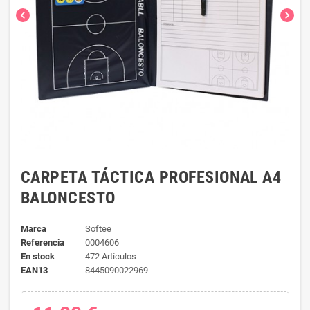
chevron_left
chevron_right
CARPETA TÁCTICA PROFESIONAL A4
BALONCESTO
Marca
Softee
Referencia
0004606
En stock
472 Artículos
EAN13
8445090022969