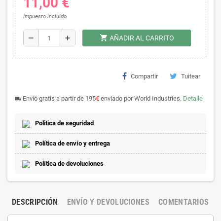
11,00 €
Impuesto incluido
shopping_cart
remove
add
AÑADIR AL CARRITO
Compartir
Tuitear
Envió gratis a partir de 195
€
enviado por World Industries.
Detalle
local_shipping
Politica de seguridad
Política de envío y entrega
Política de devoluciones
DESCRIPCIÓN
ENVÍO Y DEVOLUCIONES
COMENTARIOS